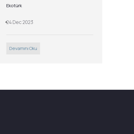
Ekotürk
24 Dec 2023
Devamını Oku