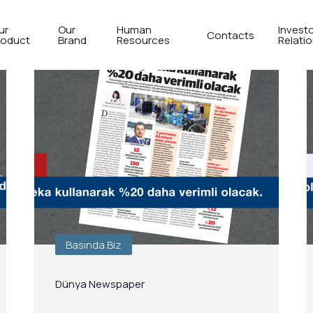
ur
Our
Human
Invest
Contacts
roduct
Brand
Resources
Relati
Basında Biz
Dünya Newspaper