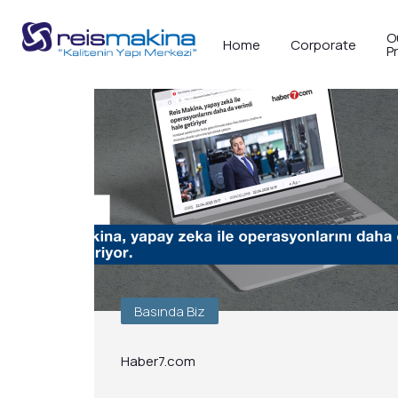
O
Home
Corporate
P
Basında Biz
Haber7.com