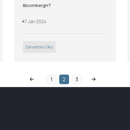
BloombergHT
17 Jan 2024
Devamını Oku
1
2
3