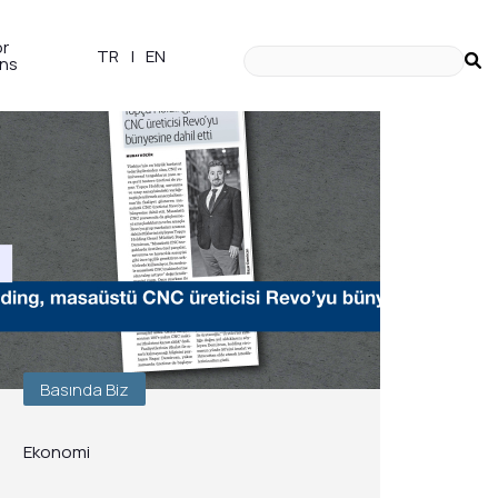
or
TR
|
EN
ons
Basında Biz
Ekonomi