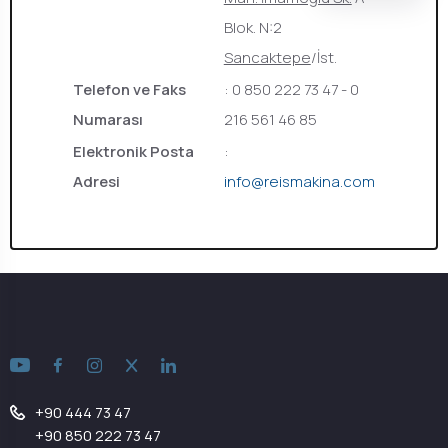
Blok. N:2
Sancaktepe
/İst.
Telefon ve Faks
: 0 850 222 73 47 - 0
Numarası
216 561 46 85
Elektronik Posta
:
Adresi
info@reismakina.com
+90 444 73 47
+90 850 222 73 47