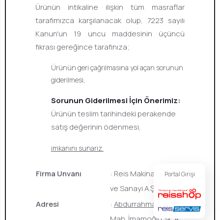
Ürünün intikaline ilişkin tüm masraflar
tarafımızca karşılanacak olup, 7223 sayılı
Kanun'un 19 uncu maddesinin üçüncü
fıkrası gereğince tarafınıza;
Ürünün geri çağrılmasına yol açan sorunun
giderilmesi,
Sorunun Giderilmesi İçin Önerimiz:
Ürünün teslim tarihindeki perakende
satış değerinin ödenmesi,
imkanını sunarız.
Firma Unvanı
: Reis Makina Ticaret
Portal Girişi
ve Sanayi A.Ş.
Adresi
:
Abdurrahmangazi
Mah. İmamoğlu Sk.
A