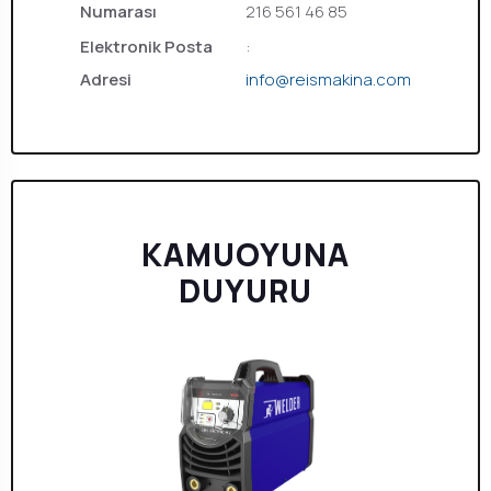
Numarası
216 561 46 85
Elektronik Posta
:
Adresi
info@reismakina.com
KAMUOYUNA
DUYURU