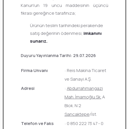
Kanun'un 19 uncu maddesinin üçüncü
fıkrası gereğince tarafınıza;
Ürünün teslim tarihindeki perakende
satış değerinin ödenmesi,
imkanını
sunarız.
Duyuru Yayınlanma Tarihi: 29.07.2026
Firma Unvanı
: Reis Makina Ticaret
ve Sanayi A.Ş.
Adresi
:
Abdurrahmangazi
Mah. İmamoğlu Sk.
A
Blok. N:2
Sancaktepe
/İst.
Telefon ve Faks
: 0 850 222 73 47 - 0