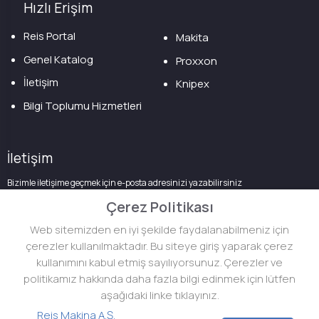
Hızlı Erişim
Reis Portal
Makita
Genel Katalog
Proxxon
İletişim
Knipex
Bilgi Toplumu Hizmetleri
İletişim
Bizimle iletişime geçmek için e-posta adresinizi yazabilirsiniz
Çerez Politikası
Web sitemizden en iyi şekilde faydalanabilmeniz için
çerezler kullanılmaktadır. Bu siteye giriş yaparak çerez
kullanımını kabul etmiş sayılıyorsunuz. Çerezler ve
politikamız hakkında daha fazla bilgi edinmek için lütfen
aşağıdaki linke tıklayınız.
Reis Makina A.Ş.