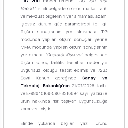
TIG 200
model ürünün
"TIG 200 Test
Report"
isimli belgede ürünün marka, tarih
ve mevzuat bilgilerinin yer almaması, azami
işlevsiz durum güç parametresi ile ilgili
ölçüm sonuçlarının yer almaması, TIG
modunda yapılan ölçüm sonuçları yerine
MMA modunda yapılan ölçüm sonuçlarının
yer alması,
"Operatör Klavuzu"
belgesinde
ölçüm sonuç farklılık tespitleri nedeniyle
uygunsuz olduğu tespit edilmiş ve 7223
Sayılı Kanun gereğince
Sanayi ve
Teknoloji Bakanlığı'nın
21/07/2026 tarihli
ve E-98640169-590-8216694 sayılı yazısı ile
ürün hakkında risk taşıyan uygunsuzluğa
karar verilmiştir.
Elinde yukarıda bilgileri yazılı ürünü