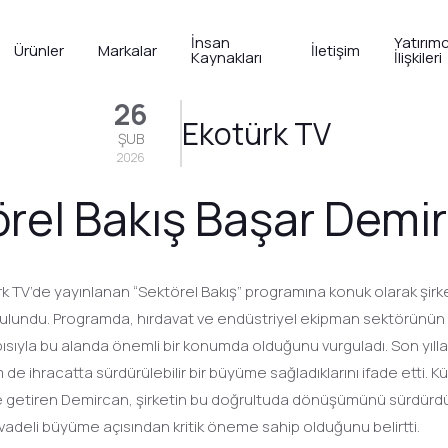
İnsan
Yatırımc
Ürünler
Markalar
İletişim
Kaynakları
İlişkileri
26
Ekotürk TV
ŞUB
2026
rel Bakış Başar Demi
TV’de yayınlanan “Sektörel Bakış” programına konuk olarak şirke
lundu. Programda, hırdavat ve endüstriyel ekipman sektörünün sa
yla bu alanda önemli bir konumda olduğunu vurguladı. Son yıllarda 
 ihracatta sürdürülebilir bir büyüme sağladıklarını ifade etti. K
u dile getiren Demircan, şirketin bu doğrultuda dönüşümünü sürdü
vadeli büyüme açısından kritik öneme sahip olduğunu belirtti.