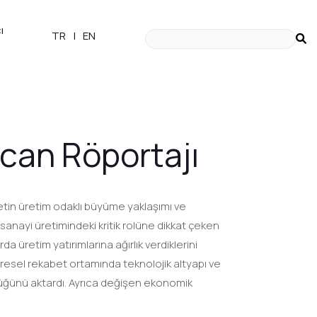
ı
TR
|
EN
rcan Röportajı
tin üretim odaklı büyüme yaklaşımı ve
nayi üretimindeki kritik rolüne dikkat çeken
üretim yatırımlarına ağırlık verdiklerini
üresel rekabet ortamında teknolojik altyapı ve
rdüğünü aktardı. Ayrıca değişen ekonomik