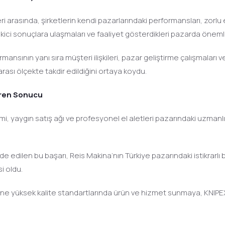
ri arasında, şirketlerin kendi pazarlarındaki performansları, zor
 sonuçlara ulaşmaları ve faaliyet gösterdikleri pazarda önemli bi
rmansının yanı sıra müşteri ilişkileri, pazar geliştirme çalışmala
arası ölçekte takdir edildiğini ortaya koydu.
Veren Sonucu
, yaygın satış ağı ve profesyonel el aletleri pazarındaki uzmanlı
 edilen bu başarı, Reis Makina’nın Türkiye pazarındaki istikrarlı 
i oldu.
e yüksek kalite standartlarında ürün ve hizmet sunmaya, KNIPE