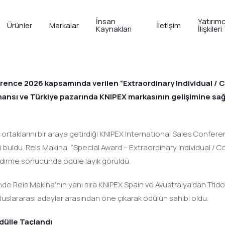
İnsan
Yatırımc
Ürünler
Markalar
İletişim
Kaynakları
İlişkileri
EX International Sales Conferen
erence 2026 kapsamında verilen “Extraordinary Individual 
mansı ve Türkiye pazarında KNIPEX markasının gelişimine sağl
 iş ortaklarını bir araya getirdiği KNIPEX International Sales Co
ini buldu. Reis Makina, “Special Award – Extraordinary Individual
endirme sonucunda ödüle layık görüldü.
de Reis Makina’nın yanı sıra KNIPEX Spain ve Avustralya’dan Tridon 
luslararası adaylar arasından öne çıkarak ödülün sahibi oldu.
dülle Taçlandı