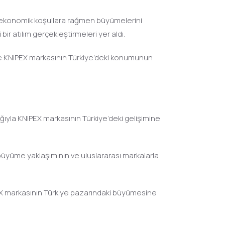
lu ekonomik koşullara rağmen büyümelerini
r atılım gerçekleştirmeleri yer aldı.
rı ve KNIPEX markasının Türkiye’deki konumunun
ğıyla KNIPEX markasının Türkiye’deki gelişimine
büyüme yaklaşımının ve uluslararası markalarla
X markasının Türkiye pazarındaki büyümesine