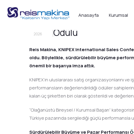
Anasayfa
Kurumsal
Reis Makina’ya KNIP
9
HAZ
Ödülü
2026
Reis Makina, KNIPEX International Sales Conf
oldu. Böylelikle, sürdürülebilir büyüme perfor
önemli bir başarıya imza attık.
KNIPEX’in uluslararası satış organizasyonlarını ve
performansların değerlendirildiği ödüller sahipler
kalan üç şirketten biri olarak gösterildi ve değerl
“Olağanüstü Bireysel / Kurumsal Başarı” kategorisin
Türkiye pazarında sergilediği güçlü performansla u
Sürdürülebilir Büyüme ve Pazar Performansı Ö