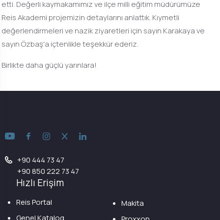
etti. Değerli kaymakamımız ve ilçe milli eğitim müdürümüze
Reis Akademi projemizin detaylarını anlattık. Kıymetli
değerlendirmeleri ve nazik ziyaretleri için sayın Karakaya ve
sayın Özbaş'a içtenlikle teşekkür ederiz.
Birlikte daha güçlü yarınlara!
+90 444 73 47
+90 850 222 73 47
Hızlı Erişim
Reis Portal
Makita
Genel Katalog
Proxxon