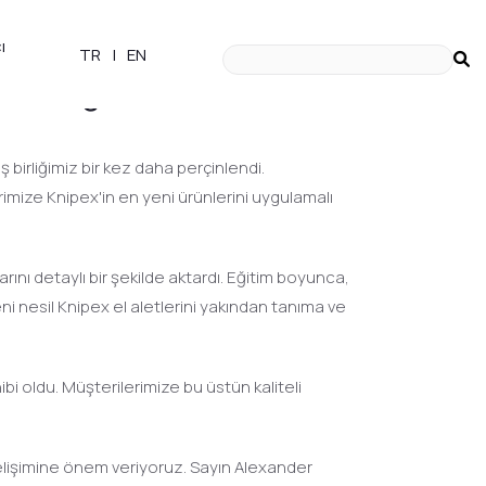
ı
TR
|
EN
amlı Eğitim
 birliğimiz bir kez daha perçinlendi.
mize Knipex'in en yeni ürünlerini uygulamalı
arını detaylı bir şekilde aktardı. Eğitim boyunca,
eni nesil Knipex el aletlerini yakından tanıma ve
bi oldu. Müşterilerimize bu üstün kaliteli
 gelişimine önem veriyoruz. Sayın Alexander