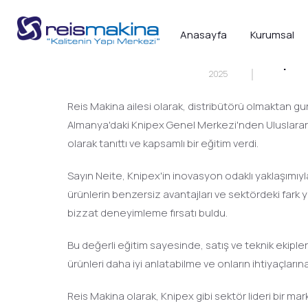
Anasayfa
Kurumsal
8
Knipe
MAY
2025
Reis Makina ailesi olarak, distribütörü olmaktan gur
Almanya'daki Knipex Genel Merkezi'nden Uluslararas
olarak tanıttı ve kapsamlı bir eğitim verdi.
Sayın Neite, Knipex'in inovasyon odaklı yaklaşımıyla g
ürünlerin benzersiz avantajları ve sektördeki fark y
bizzat deneyimleme fırsatı buldu.
Bu değerli eğitim sayesinde, satış ve teknik ekipler
ürünleri daha iyi anlatabilme ve onların ihtiyaçlar
Reis Makina olarak, Knipex gibi sektör lideri bir m