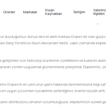
İnsan
Yatırımc
Ürünler
Markalar
İletişim
Kaynakları
İlişkileri
x’ten Yeni Ürünler Hakkında Kaps
ur duyduğumuz dünya devi el aleti markası Knipex ile olan güçlü iş
ı Satış Yöneticisi Sayın Alexander Neite, yakın zamanda ekipleri
eliştirilen son teknoloji ürünlerinin özelliklerini ve kullanım alanl
aratan yönleri uygulamalı gösterimlerle pekiştirildi. Ekiplerimiz, y
imiz Knipex'in en yeni ürün gamı hakkında derinlemesine bilgi sahi
ına en uygun çözümleri sunabilme yetkinliğimiz önemli ölçüde arttı.
arkanın distribütörü olmanın sorumluluğuyla, ekiplerimizin sürekli