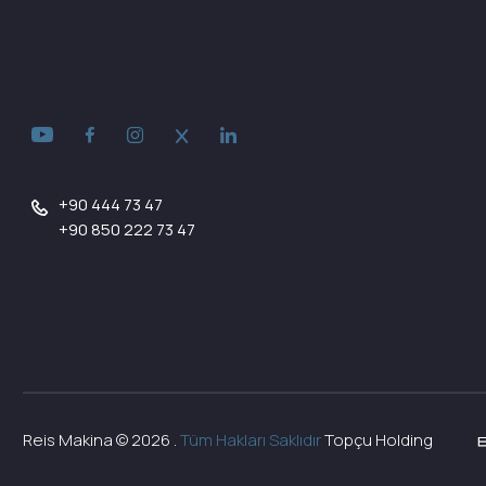
+90 444 73 47
+90 850 222 73 47
Reis Makina ©
2026
.
Tüm Hakları Saklıdır
Topçu Holding