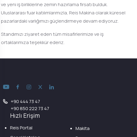
ve yeni iş birliklerine zemin hazırlama fırsatı bulduk.
Uluslararası fuar katılımlarımızla, Reis Makina olarak küresel
pazarlardaki varlığımızı güçlendirmeye devam ediyoruz.
Standımızı ziyaret eden tüm misafirlerimize ve iş
ortaklarımıza teşekkür ederiz.
+90 444 73 47
+90 850 222 73 47
Hızlı Erişim
Reis Portal
Makita