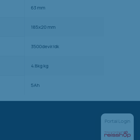
63 mm
185x20 mm
3500devir/dk
4.8kg kg
5Ah
Portal Login