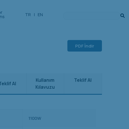
or
TR
|
EN
ons
PDF İndir
Kullanım
Teklif Al
Teklif Al
Kılavuzu
1100W