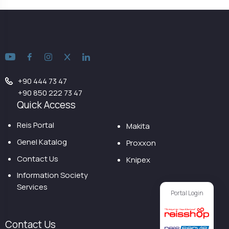
+90 444 73 47
+90 850 222 73 47
Quick Access
Reis Portal
Makita
Genel Katalog
Proxxon
Contact Us
Knipex
Information Society
Services
Portal Login
Contact Us