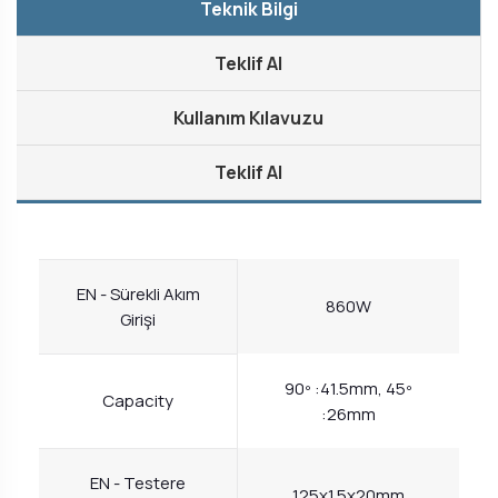
Teknik Bilgi
Teklif Al
Kullanım Kılavuzu
Teklif Al
EN - Sürekli Akım
860W
Girişi
90º :41.5mm, 45º
Capacity
:26mm
EN - Testere
125x1.5x20mm