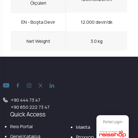
Ölçüleri
EN - Boşta Devir
12.000 devir/dk
Net Weight
3.0 kg
+90 444 73 47
+90 850 222 73 47
Quick Access
Portal Login
Reis Portal
Makita
Genel Katalog
Proxxon