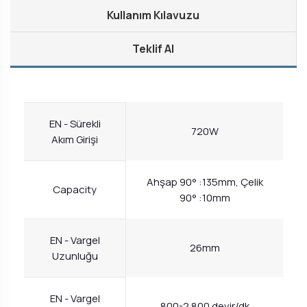
Kullanım Kılavuzu
Teklif Al
EN - Sürekli
720W
Akım Girişi
Ahşap 90° :135mm, Çelik
Capacity
90° :10mm
EN - Vargel
26mm
Uzunluğu
EN - Vargel
800-2.800 devir/dk