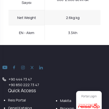
Sayısı
Net Weight
2.6kg kg
EN - Akım
3.3Ah
+90 444 73 47
+90 850 222 73 47
Quick Access
Portal Login
Reis Portal
Makita
Genel Katalog
Proxxon