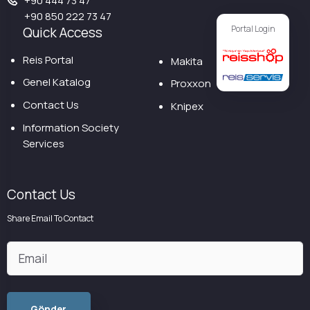
+90 444 73 47
+90 850 222 73 47
Portal Login
Quick Access
Reis Portal
Makita
Genel Katalog
Proxxon
Contact Us
Knipex
Information Society
Services
Contact Us
Share Email To Contact