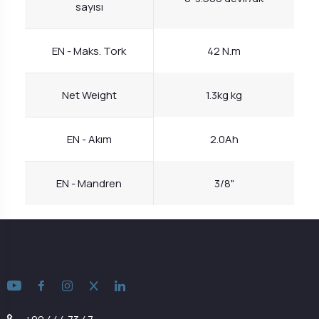
sayısı
EN - Maks. Tork
42 N.m
Net Weight
1.3kg kg
EN - Akım
2.0Ah
EN - Mandren
3/8"