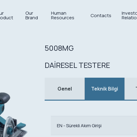
ur
Our
Human
Invest
Contacts
roduct
Brand
Resources
Relati
5008MG
DAİRESEL TESTERE
Genel
Teknik Bilgi
EN - Sürekli Akım Girişi