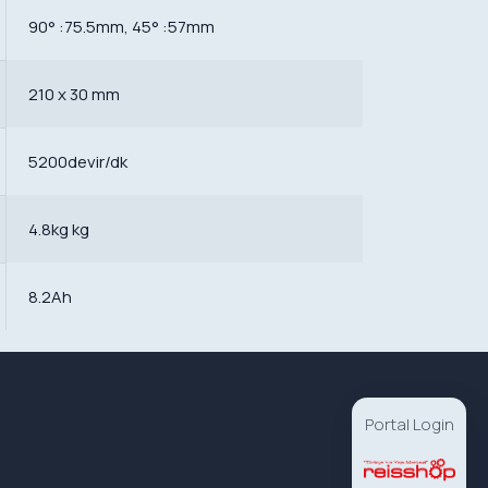
90° :75.5mm, 45° :57mm
210 x 30 mm
5200devir/dk
4.8kg kg
8.2Ah
Portal Login