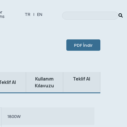
or
TR
|
EN
ons
PDF İndir
Kullanım
Teklif Al
Teklif Al
Kılavuzu
1800W